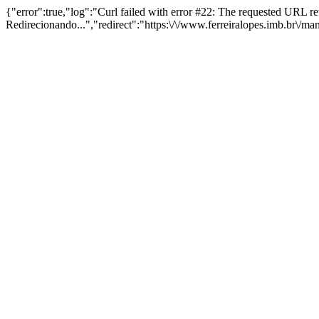
{"error":true,"log":"Curl failed with error #22: The requested URL 
Redirecionando...","redirect":"https:\/\/www.ferreiralopes.imb.br\/m